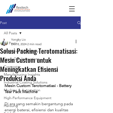
Post
All Posts
Yongky Lio
All Posts
Dec 8, 2024
2 min read
Solusi Packing Terotomatisasi:
Operational Efficiency
Mesin Custom untuk
Spray Gun Innovations
Meningkatkan Efisiensi
Cosmostar
Manufacturing Insights
Produksi Anda
Industrial Coating Solutions
Mesin Custom Terotomatiasi - Battery 
Machine & Automation
Tear Pack Machine
High-Performance Equipment
Di era yang semakin bergantung pada 
Hansung
energi baterai, efisiensi dan kualitas 