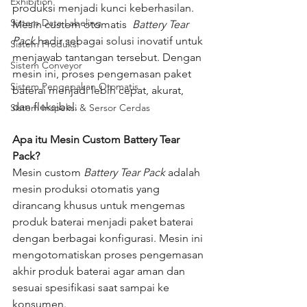
Exhibition
produksi menjadi kunci keberhasilan. 
Sistem Data Labeling
Mesin custom otomatis  
Battery Tear 
Pack
 hadir sebagai solusi inovatif untuk 
Sistem Produksi
menjawab tantangan tersebut. Dengan 
Sistem Conveyor
mesin ini, proses pengemasan paket 
Sistem Pengepakan Otomatis
baterai menjadi lebih cepat, akurat, 
dan fleksibel.
Sistem Inspeksi & Sersor Cerdas
Apa itu Mesin Custom Battery Tear 
Pack?
Mesin custom 
Battery Tear Pack
 adalah 
mesin produksi otomatis yang 
dirancang khusus untuk mengemas 
produk baterai menjadi paket baterai 
dengan berbagai konfigurasi. Mesin ini 
mengotomatiskan proses pengemasan 
akhir produk baterai agar aman dan 
sesuai spesifikasi saat sampai ke 
konsumen.