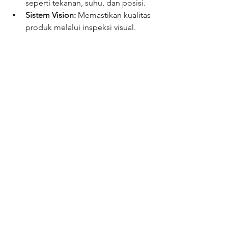
seperti tekanan, suhu, dan posisi.
Sistem Vision:
 Memastikan kualitas 
produk melalui inspeksi visual.
Investasi pada mesin custom 
terotomatisasi 
adalah langkah strategis 
untuk meningkatkan efisiensi produksi, 
kualitas produk, dan daya saing bisnis 
Anda di industri. Mulai rencanakan dan 
otomasikan proses produksi anda agar 
lebih efisien bersama kami.
Flexitech Evolusindo
Email: 
info@flexindo.net
www.flexitechevolusindo.com
Konsultasi ke: +62 819 737 406 13
Kami Siap membantu Anda!