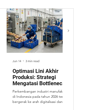
Jun 14
3 min read
May 15
Optimasi Lini Akhir
Mesin Standar vs
Produksi: Strategi
Mesin Custom: 
Mengatasi Bottleneck
yang Lebih Worth
Logistik dan Menjaga
Perkembangan industri manufaktur
Dalam industri manufaktur,
Konsistensi Output
di Indonesia pada tahun 2026 terus
pemilihan mesin menjadi sa
Pabrik di Indonesia
bergerak ke arah digitalisasi dan
keputusan penting yang
mekanisasi yang lebih terukur. Di
berdampak langsung pada 