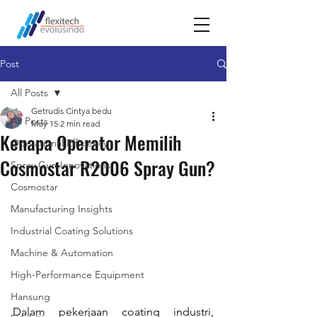
Post
All Posts
Getrudis Cintya bedu
All Posts
May 15
2 min read
Kenapa Operator Memilih
Operational Efficiency
Cosmostar R2006 Spray Gun?
Spray Gun Innovations
Cosmostar
Manufacturing Insights
Industrial Coating Solutions
Machine & Automation
High-Performance Equipment
Hansung
Dalam pekerjaan coating industri, 