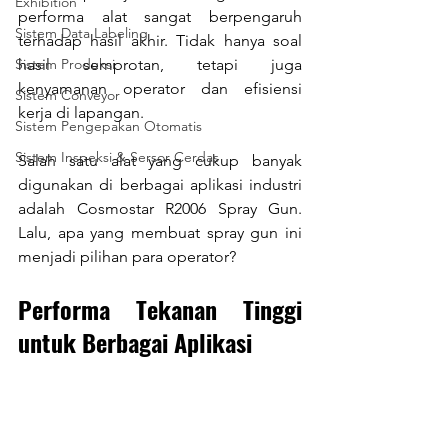
Exhibition
performa alat sangat berpengaruh 
Sistem Data Labeling
terhadap hasil akhir. Tidak hanya soal 
Sistem Produksi
hasil semprotan, tetapi juga 
kenyamanan operator dan efisiensi 
Sistem Conveyor
kerja di lapangan.
Sistem Pengepakan Otomatis
Sistem Inspeksi & Sersor Cerdas
Salah satu alat yang cukup banyak 
digunakan di berbagai aplikasi industri 
adalah Cosmostar R2006 Spray Gun. 
Lalu, apa yang membuat spray gun ini 
menjadi pilihan para operator?
Performa Tekanan Tinggi 
untuk Berbagai Aplikasi