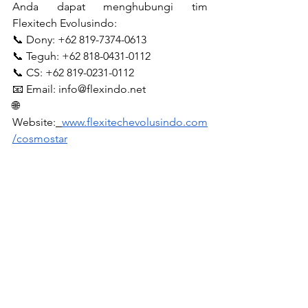
Anda dapat menghubungi tim 
Flexitech Evolusindo:
📞 Dony: +62 819-7374-0613 
📞 Teguh: +62 818-0431-0112 
📞 CS: +62 819-0231-0112 
📧 Email: 
info@flexindo.net
🌐 
Website:
www.flexitechevolusindo.com
/cosmostar
Cosmostar
R2006
Spray Gun
Cosmostar