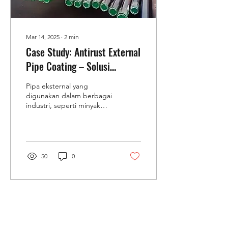
Mar 14, 2025
∙
2
min
Case Study: Antirust External
Pipe Coating – Solusi
Perlindungan Pipa dari
Pipa eksternal yang
Korosi
digunakan dalam berbagai
industri, seperti minyak
dan gas, air, serta
manufaktur, rentan
terhadap korosi akibat...
50
0
Load More