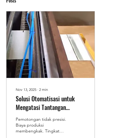
Posts
Nov 13, 2025
∙
2
min
Solusi Otomatisasi untuk
Mengatasi Tantangan
Produksi di Norita Flexindo
Pemotongan tidak presisi.
Biaya produksi
membengkak. Tingkat
reject (barang jadi) yang